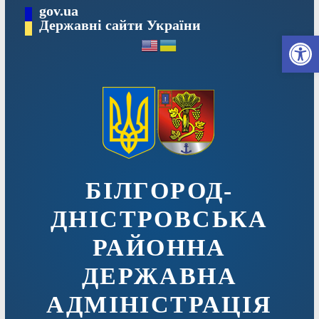
Перейти
gov.ua
до
Державні сайти України
Ві
вмісту
БІЛГОРОД-
ДНІСТРОВСЬКА
РАЙОННА
ДЕРЖАВНА
АДМІНІСТРАЦІЯ