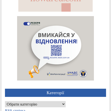
Категорії
Категорії
RSS стрічка