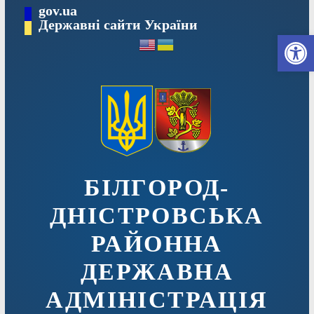
Перейти
gov.ua
до
Державні сайти України
Ві
вмісту
БІЛГОРОД-
ДНІСТРОВСЬКА
РАЙОННА
ДЕРЖАВНА
АДМІНІСТРАЦІЯ