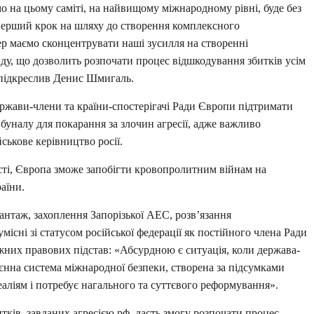
о на цьому саміті, на найвищому міжнародному рівні, буде без
перший крок на шляху до створення комплексного
р маємо сконцентрувати наші зусилля на створенні
ду, що дозволить розпочати процес відшкодування збитків усім
 підкреслив Денис Шмигаль.
ржави-члени та країни-спостерігачі Ради Європи підтримати
уналу для покарання за злочин агресії, адже важливо
ськове керівництво росії.
ті, Європа зможе запобігти кровопролитним війнам на
аїни.
нтаж, захоплення Запорізької АЕС, розв’язання
сні зі статусом російської федерації як постійного члена Ради
жних правових підстав: «Абсурдною є ситуація, коли держава-
єнна система міжнародної безпеки, створена за підсумками
реаліям і потребує нагального та суттєвого реформування».