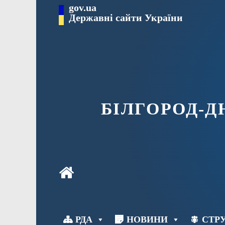
Перейти
gov.ua
до
Державні сайти України
вмісту
БІЛГОРОД-
РДА
НОВИНИ
СТРУ