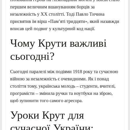
першим величним вшануванням борців за
незалежність у XX столітті. Тоді Павло Тичина
присвятив їм вірш «Пам’яті тридцяти», який назавжди
вписав цей подвиг у культурний код нації.
Чому Крути важливі
сьогодні?
Сьогодні паралелі між подіями 1918 року та сучасною
війною за незалежність є очевидними. Як і понад
століття тому, українська молодь – студенти, вчителі,
програмісти – змінила ручки та ноутбуки на зброю,
щоб зупинити того самого агресора.
Уроки Крут для
сучасної України: