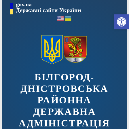
Перейти
gov.ua
до
Державні сайти України
Ві
вмісту
БІЛГОРОД-
ДНІСТРОВСЬКА
РАЙОННА
ДЕРЖАВНА
АДМІНІСТРАЦІЯ