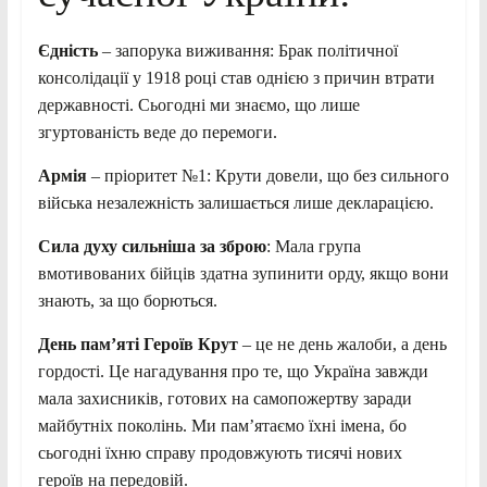
Єдність
– запорука виживання: Брак політичної
консолідації у 1918 році став однією з причин втрати
державності. Сьогодні ми знаємо, що лише
згуртованість веде до перемоги.
Армія
– пріоритет №1: Крути довели, що без сильного
війська незалежність залишається лише декларацією.
Сила духу сильніша за зброю
: Мала група
вмотивованих бійців здатна зупинити орду, якщо вони
знають, за що борються.
День пам’яті Героїв Крут
– це не день жалоби, а день
гордості. Це нагадування про те, що Україна завжди
мала захисників, готових на самопожертву заради
майбутніх поколінь. Ми пам’ятаємо їхні імена, бо
сьогодні їхню справу продовжують тисячі нових
героїв на передовій.