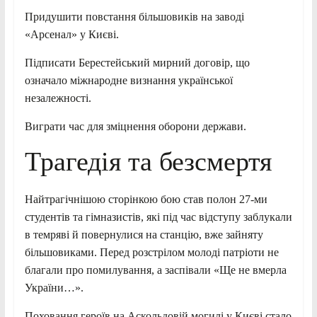
Придушити повстання більшовиків на заводі
«Арсенал» у Києві.
Підписати Берестейський мирний договір, що
означало міжнародне визнання української
незалежності.
Виграти час для зміцнення оборони держави.
Трагедія та безсмертя
Найтрагічнішою сторінкою бою став полон 27-ми
студентів та гімназистів, які під час відступу заблукали
в темряві й повернулися на станцію, вже зайняту
більшовиками. Перед розстрілом молоді патріоти не
благали про помилування, а заспівали «Ще не вмерла
України…».
Поховання героїв на Аскольдовій могилі у Києві стало