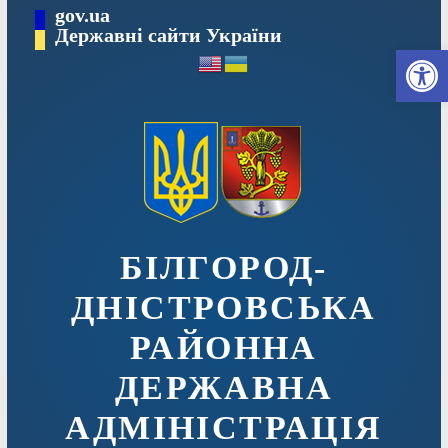
Перейти
gov.ua
до
Державні сайти України
Ві
вмісту
БІЛГОРОД-
ДНІСТРОВСЬКА
РАЙОННА
ДЕРЖАВНА
АДМІНІСТРАЦІЯ