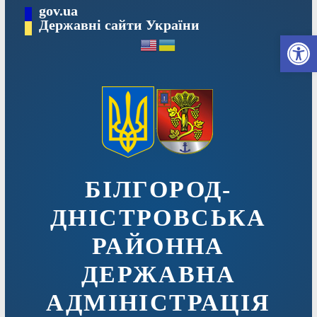
Перейти
gov.ua
до
Державні сайти України
Ві
вмісту
БІЛГОРОД-
ДНІСТРОВСЬКА
РАЙОННА
ДЕРЖАВНА
АДМІНІСТРАЦІЯ