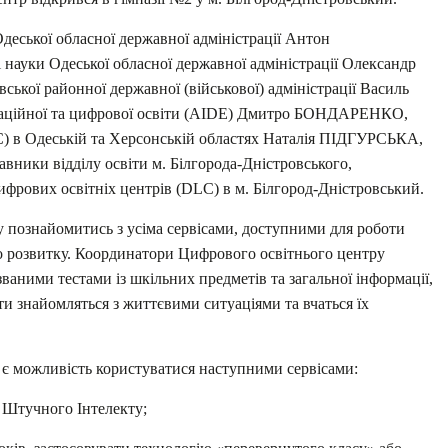
деської обласної державної адміністрації Антон
ауки Одеської обласної державної адміністрації Олександр
ької районної державної (військової) адміністрації Василь
аційної та цифрової освіти (AIDE) Дмитро БОНДАРЕНКО,
С) в Одеській та Херсонській областях Наталія ПІДГУРСЬКА,
ники відділу освіти м. Білгорода-Дністровського,
ифрових освітніх центрів (DLС) в м. Білгород-Дністровський.
у познайомитись з усіма сервісами, доступними для роботи
ого розвитку. Координатори Цифрового освітнього центру
званими тестами із шкільних предметів та загальної інформації,
діти знайомляться з життєвими ситуаціями та вчаться їх
 є можливість користуватися наступними сервісами:
 Штучного Інтелекту;