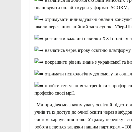
навчатися за допомогою Бази Кейсових Уро
опановувати онлайн курси у форматі SCORM;
отримувати індивідуальні онлайн-консультац
школи через інноваційний застосунок “Убер-Шк
розвивати важливі навички XXI століття н
навчатись через ігрову освітню платформу «
покращити рівень знань з української та і
отримати психологічну допомогу та соціал
пройти тестування та тренінги з профорієн
професію своєї мрії.
“Ми приділяємо значну увагу освітній підгото
учнів та їх доступ до очної освіти через відбудо
системі харчування тощо. У цьому переліку і с
робота ведеться завдяки нашим партнерам – ЮНІ