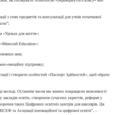
ків, застосовувати технологію «перевернутого класу» або
ії з семи предметів та консультації для учнів початкової
ола”;
а «Уроках для життя»;
Minecraft Education»;
ноземних мов;
ьно-емоційну підтримку;
тації і створити особистий «Паспорт Здібностей», щоб обрати
вці молоді. Останнім часом ми значно покращили можливості
ву закладів освіти, створення сучасних укриттів, реформі у
творення таких Цифрових освітніх центрів для школярів. Ця
СЕФ та Асоціації інноваційної та цифрової освіти”, –