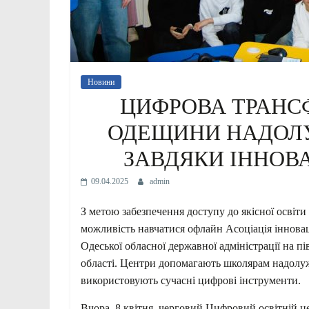
Новини
ЦИФРОВА ТРАНСФ
ОДЕЩИНИ НАДОЛУ
ЗАВДЯКИ ІННОВ
09.04.2025
admin
З метою забезпечення доступу до якісної освіти 
можливість навчатися офлайн Асоціація іннова
Одеської обласної державної адміністрації на пі
області. Центри допомагають школярам надолуж
використовують сучасні цифрові інструменти.
Вчора, 8 квітня, черговий Цифровий освітній це