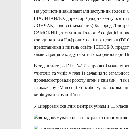
На урочистий захід завітали заступник голови О
ШАЛИГАЙЛО, директор Департаменту освіти і н
ЛОНЧАК, голова (начальник) Білгород-Дністровс
САМОКИШ, заступник Голови Асоціації іннов
координаторка Цифрових освітніх центрів (DL
представники з питань освіти ЮНІСЕФ, представ
адміністрація закладу освіти та координатори Ц
В ході візиту до DLС №17 запрошені мали змог
учителів та учнів у плані навчання та загальн
продемонстровали роботу дітей з квізами – так 
а також гру «Minecraft Education», під час якої 
вирішувати самостійно.
У Цифрових освітніх центрах учням 1-11 класів
надолужувати освітні втрати за допомогою