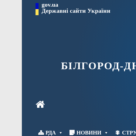
Перейти
gov.ua
до
Державні сайти України
вмісту
БІЛГОРОД-
РДА
НОВИНИ
СТРУ