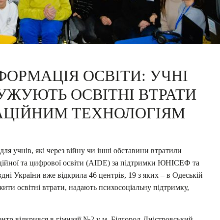
ОРМАЦІЯ ОСВІТИ: УЧНІ
ЖУЮТЬ ОСВІТНІ ВТРАТИ
АЦІЙНИМ ТЕХНОЛОГІЯМ
для учнів, які через війну чи інші обставини втратили
ційної та цифрової освіти (AIDE) за підтримки ЮНІСЕФ та
вдні України вже відкрила 46 центрів, 19 з яких – в Одеській
ити освітні втрати, надають психосоціальну підтримку,
нтр відкрився в гімназії №2 у м. Білгород-Дністровський.