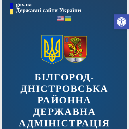
Перейти
gov.ua
до
Державні сайти України
Ві
вмісту
БІЛГОРОД-
ДНІСТРОВСЬКА
РАЙОННА
ДЕРЖАВНА
АДМІНІСТРАЦІЯ