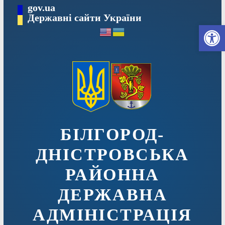
Перейти
gov.ua
до
Державні сайти України
Ві
вмісту
БІЛГОРОД-
ДНІСТРОВСЬКА
РАЙОННА
ДЕРЖАВНА
АДМІНІСТРАЦІЯ