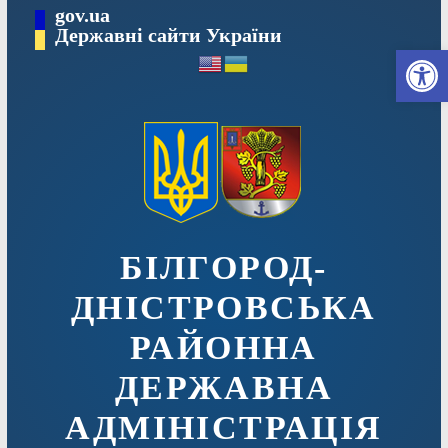
Перейти
gov.ua
до
Державні сайти України
Ві
вмісту
БІЛГОРОД-
ДНІСТРОВСЬКА
РАЙОННА
ДЕРЖАВНА
АДМІНІСТРАЦІЯ