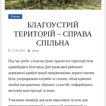
Новини
БЛАГОУСТРІЙ
ТЕРИТОРІЙ – СПРАВА
СПІЛЬНА
15.04.2024
admin
Під час робіт з благоустрою прилеглої території біля
адмінбудівлі Білгород-Дністровської районної
державної адміністрації працівниками держустанови
були упорядковані клумби та газони, облагодженні
хвойні насадження, обрізано сухостій, пофарбовано
металеві конструкції та інше.
Учасники екоакції доклали максимум зусиль для
приведення території в належний естетичний та