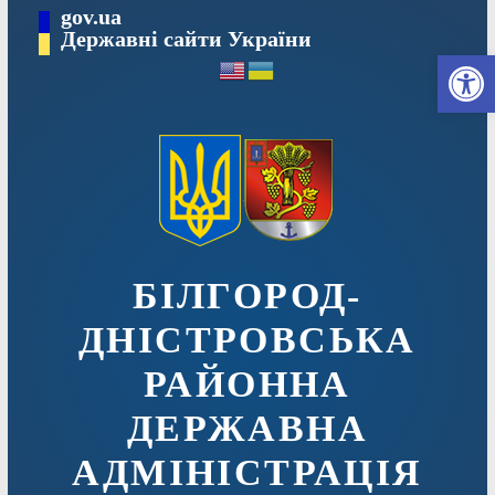
Перейти
gov.ua
до
Державні сайти України
Ві
вмісту
БІЛГОРОД-
ДНІСТРОВСЬКА
РАЙОННА
ДЕРЖАВНА
АДМІНІСТРАЦІЯ