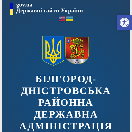
Перейти
gov.ua
до
Державні сайти України
Ві
вмісту
БІЛГОРОД-
ДНІСТРОВСЬКА
РАЙОННА
ДЕРЖАВНА
АДМІНІСТРАЦІЯ