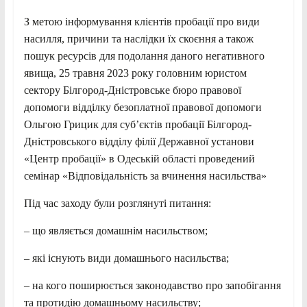
З метою інформування клієнтів пробації про види
насилля, причини та наслідки їх скоєння а також
пошук ресурсів для подолання даного негативного
явища, 25 травня 2023 року головним юристом
сектору Білгород-Дністровське бюро правової
допомоги відділку безоплатної правової допомоги
Ольгою Грицик для суб’єктів пробації Білгород-
Дністровського відділу філії Державної установи
«Центр пробації» в Одеській області проведений
семінар «Відповідальність за вчинення насильства»
Під час заходу були розглянуті питання:
– що являється домашнім насильством;
– які існують види домашнього насильства;
– на кого поширюється законодавство про запобігання
та протидію домашньому насильству;