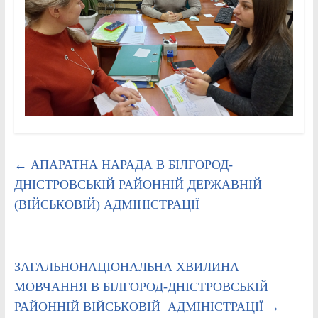
←
АПАРАТНА НАРАДА В БІЛГОРОД-
ДНІСТРОВСЬКІЙ РАЙОННІЙ ДЕРЖАВНІЙ
(ВІЙСЬКОВІЙ) АДМІНІСТРАЦІЇ
ЗАГАЛЬНОНАЦІОНАЛЬНА ХВИЛИНА
МОВЧАННЯ В БІЛГОРОД-ДНІСТРОВСЬКІЙ
РАЙОННІЙ ВІЙСЬКОВІЙ АДМІНІСТРАЦІЇ
→