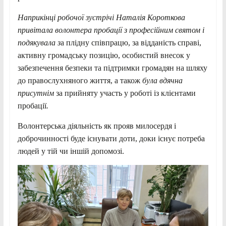
Наприкінці робочої зустрічі Наталія Короткова
привітала волонтера пробації з професійним святом і
подякувала з
а плідну співпрацю, за відданість справі,
активну громадську позицію, особистий внесок у
забезпечення безпеки та підтримки громадян на шляху
до правослухняного життя, а також
була вдячна
присутнім
за прийняту участь у роботі із клієнтами
пробації
.
Волонтерська діяльність як прояв милосердя і
доброчинності буде існувати доти, доки існує потреба
людей у тій чи іншій допомозі.