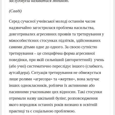
заслуговуєш називатися людиною.
(Сааді)
Cеред сучасної учнівської молоді останнім часом
надзвичайно загострилася проблема насильства,
довготривалих агресивних проявів та третирування у
міжособистісних стосунках підлітків, здійснюваних
самими дітьми одне до одного. За своєю сутністю
третирування – це специфічна форма агресивної
поведінки, при якій сильніший (авторитетний) учень
(або учні) систематично переслідує іншого (слабкого,
аутсайдера). Ситуація третирування не обмежується
лише ролями «агресора» та «жертви», вона залучає
інших однокласників, роблячи їх активними або
пасивними учасниками цих відносин. Такі стосунки
отримали назву шкільний булінг, розповсюдження
якого впродовж останніх років визнано в освітній
практиці та є соціальною проблемою.