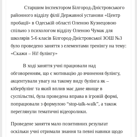
Старшим інспектором Білгород-Дністровського
районного відділу філії Державної установи «Центр
пробації» в Одеській області Оленою Кузнецовою
спільно з психологом відділу Оленою Чумак для
школярів 5-6 класів Білгород-Дністровської ЗОШ №3
було проведено заняття з елементами тренінгу на тему:
«Скажи – Ні! булінгу»
В ході заняття учні працювали над
обговоренням, що є мотивацію до вчинення булінгу,
акцентували увагу на такому виду булінга як –
кібербулінг та який вплив має дане явище в
суспільстві, була проведена вправа в ігровій формі,
попрацювали з формулою “stop-talk-walk”, а також
переглянули тематичні відеоролики.
Проведене заняття мало позитивних результат
оскільки учні отримали знання та певні навики щодо