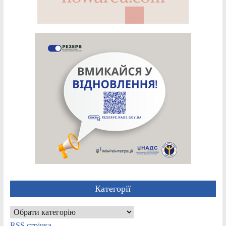
Категорії
Категорії
RSS стрічка