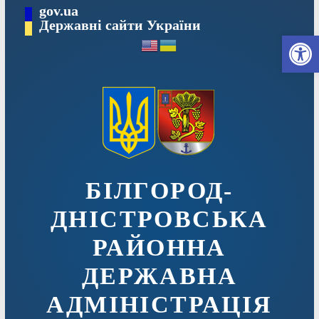
Перейти
gov.ua
до
Державні сайти України
Ві
вмісту
БІЛГОРОД-
ДНІСТРОВСЬКА
РАЙОННА
ДЕРЖАВНА
АДМІНІСТРАЦІЯ