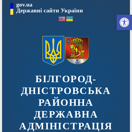
Перейти
gov.ua
до
Державні сайти України
Ві
вмісту
БІЛГОРОД-
ДНІСТРОВСЬКА
РАЙОННА
ДЕРЖАВНА
АДМІНІСТРАЦІЯ