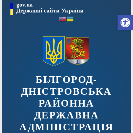
Перейти
gov.ua
до
Державні сайти України
Ві
вмісту
БІЛГОРОД-
ДНІСТРОВСЬКА
РАЙОННА
ДЕРЖАВНА
АДМІНІСТРАЦІЯ