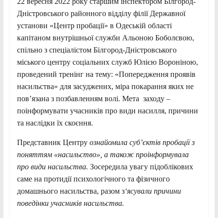
22 вересня 2022 року старшим інспектором Білгород-
Дністровського районного відділу філії Державної
установи «Центр пробації» в Одеській області
капітаном внутрішньої служби Альоною Боболєвою,
спільно з спеціалістом Білгород-Дністровського
міського центру соціальних служб Юлією Вороніною,
проведений тренінг на тему: «Попередження проявів
насильства» для засуджених, міра покарання яких не
пов’язана з позбавленням волі. Мета заходу –
поінформувати учасників про види насилля, причини
та наслідки їх скоєння.
Представник Центру
ознайомила суб’єктів пробації з
поняттям «насильство», а також проінформувала
про види насильства.
Зосередила увагу підоблікових
саме на протидії психологічного та фізичного
домашнього насильства, разом з
‘ясували причини
поведінки учасників насильства.