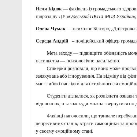
Неля Бідюк
— фахівець із громадського здоров
підрозділу ДУ
«Одеський ЦКПХ МОЗ України»
;
Олена Чумак
— психолог Білгород-Дністровськ
Середа Андрій
– поліцейський офіцер громад
Мета заходу — підвищити обізнаність молоді
насильства — психологічне насильство.
Спікерки розповіли, що воно може проявлятис
залякувань або ігнорування. На відміну від фіз
має глибокі наслідки для психічного та емоційн
Студенти дізналися, як розпізнати ознаки ток
відносинах, а також куди можна звернутися по 
Фахівці наголосили, що тривале перебування
депресивних станів, втрати самооцінки та пробл
у своєму емоційному стані.