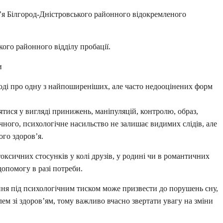
’я Білгород-Дністровського районного відокремленого
ого районного відділу пробації.
и
 про одну з найпоширеніших, але часто недооцінених форм
я у вигляді принижень, маніпуляцій, контролю, образ,
ичного, психологічне насильство не залишає видимих слідів, але
ого здоров’я.
сичних стосунків у колі друзів, у родині чи в романтичних
допомогу в разі потреби.
 під психологічним тиском може призвести до порушень сну,
ем зі здоров’ям, тому важливо вчасно звертати увагу на зміни