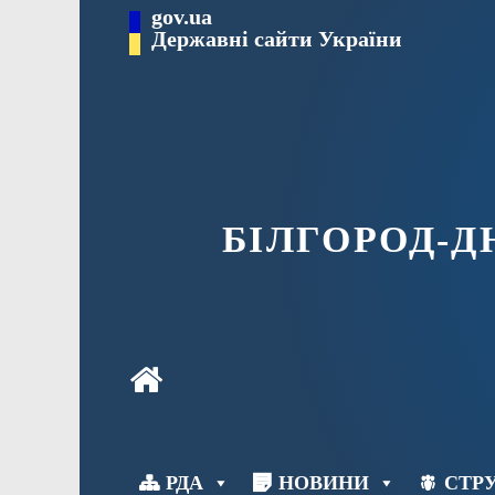
Перейти
gov.ua
до
Державні сайти України
вмісту
БІЛГОРОД-
РДА
НОВИНИ
СТРУ