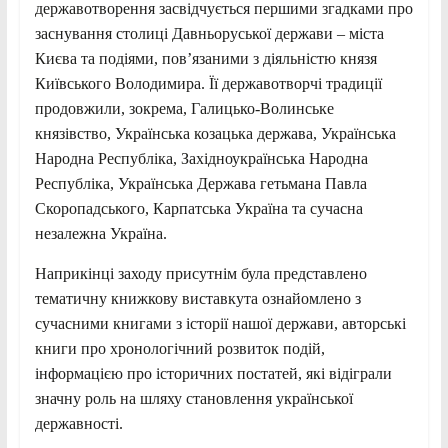
державотворення засвідчується першими згадками про
заснування столиці Давньоруської держави – міста
Києва та подіями, пов’язаними з діяльністю князя
Київського Володимира. Її державотворчі традиції
продовжили, зокрема, Галицько-Волинське
князівство, Українська козацька держава, Українська
Народна Республіка, Західноукраїнська Народна
Республіка, Українська Держава гетьмана Павла
Скоропадського, Карпатська Україна та сучасна
незалежна Україна.
Наприкінці заходу присутнім була представлено
тематичну книжкову виставкута ознайомлено з
сучасними книгами з історії нашої держави, авторські
книги про хронологічний розвиток подій,
інформацією про історичних постатей, які відіграли
значну роль на шляху становлення української
державності.