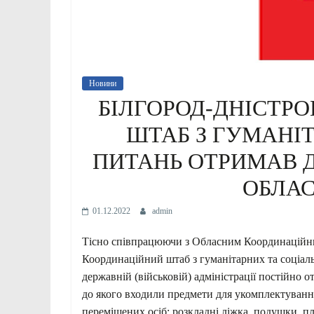
Новини
БІЛГОРОД-ДНІСТР
ШТАБ З ГУМАНІ
ПИТАНЬ ОТРИМАВ 
ОБЛА
01.12.2022
admin
Тісно співпрацюючи з Обласним Координаційн
Координаційний штаб з гуманітарних та соціаль
державній (військовій) адміністрації постійно 
до якого входили предмети для укомплектуван
переміщених осіб: розкладні ліжка, подушки, пл