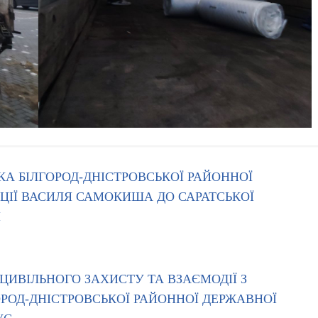
А БІЛГОРОД-ДНІСТРОВСЬКОЇ РАЙОННОЇ
АЦІЇ ВАСИЛЯ САМОКИША ДО САРАТСЬКОЇ
И
 ЦИВІЛЬНОГО ЗАХИСТУ ТА ВЗАЄМОДІЇ З
ОД-ДНІСТРОВСЬКОЇ РАЙОННОЇ ДЕРЖАВНОЇ