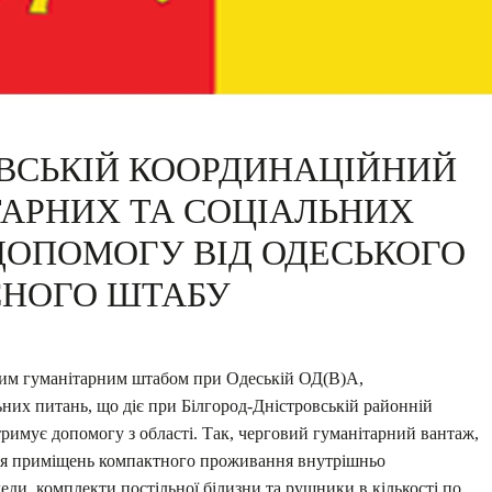
ОВСЬКІЙ КООРДИНАЦІЙНИЙ
ТАРНИХ ТА СОЦІАЛЬНИХ
ДОПОМОГУ ВІД ОДЕСЬКОГО
СНОГО ШТАБУ
им гуманітарним штабом при Одеській ОД(В)А,
них питань, що діє при Білгород-Дністровській районній
отримує допомогу з області. Так, черговий гуманітарний вантаж,
ня приміщень компактного проживання внутрішньо
еди, комплекти постільної білизни та рушники в кількості по