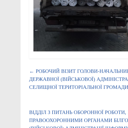
←
РОБОЧИЙ ВІЗИТ ГОЛОВИ-НАЧАЛЬНИК
ДЕРЖАВНОЇ (ВІЙСЬКОВОЇ) АДМІНІСТР
СЕЛИЩНОЇ ТЕРИТОРІАЛЬНОЇ ГРОМАД
ВІДДІЛ З ПИТАНЬ ОБОРОННОЇ РОБОТИ,
ПРАВООХОРОННИМИ ОРГАНАМИ БІЛГОР