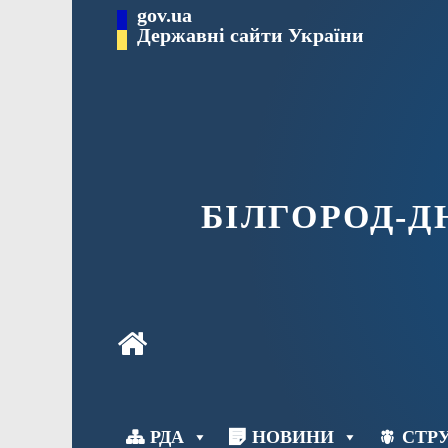
Перейти
gov.ua
до
Державні сайти України
вмісту
БІЛГОРОД-
РДА
НОВИНИ
СТРУ