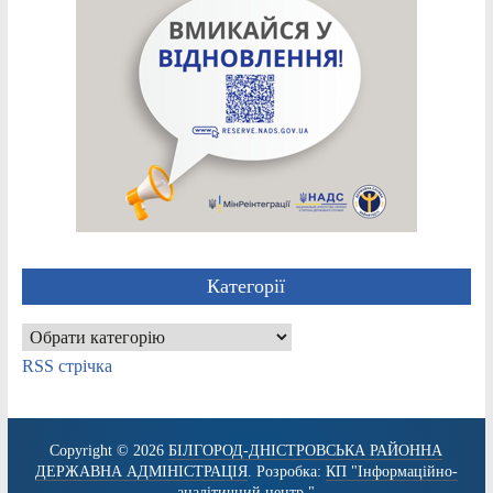
Категорії
Категорії
RSS стрічка
Copyright © 2026
БІЛГОРОД-ДНІСТРОВСЬКА РАЙОННА
ДЕРЖАВНА АДМІНІСТРАЦІЯ
. Розробка:
КП "Інформаційно-
аналітичний центр."