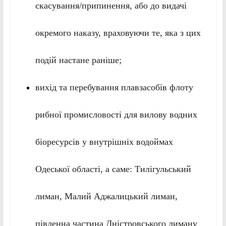
скасування/припинення, або до видачі
окремого наказу, враховуючи те, яка з цих
подій настане раніше;
вихід та перебування плавзасобів флоту
рибної промисловості для вилову водних
біоресурсів у внутрішніх водоймах
Одеської області, а саме: Тилігульський
лиман, Малий Аджалицький лиман,
південна частина Дністровського лиману