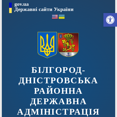
Перейти
gov.ua
до
Державні сайти України
Ві
вмісту
БІЛГОРОД-
ДНІСТРОВСЬКА
РАЙОННА
ДЕРЖАВНА
АДМІНІСТРАЦІЯ