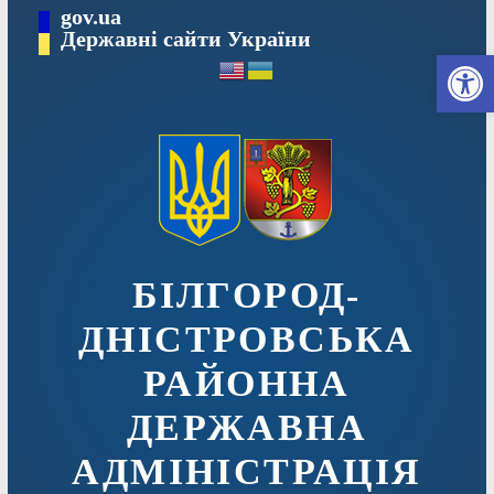
Перейти
gov.ua
до
Державні сайти України
Ві
вмісту
БІЛГОРОД-
ДНІСТРОВСЬКА
РАЙОННА
ДЕРЖАВНА
АДМІНІСТРАЦІЯ