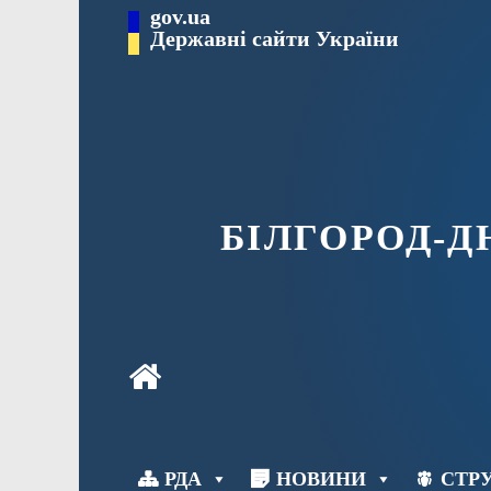
Перейти
gov.ua
до
Державні сайти України
вмісту
БІЛГОРОД-
РДА
НОВИНИ
СТРУ