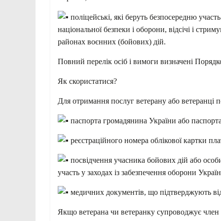
поліцейські, які беруть безпосередню участь
національної безпеки і оборони, відсічі і стрим
районах воєнних (бойових) дій.
Повний перелік осіб і вимоги визначені Поряд
Як скористатися?
Для отримання послуг ветерану або ветеранці п
паспорта громадянина України або паспорта 
реєстраційного номера облікової картки пла
посвідчення учасника бойових дій або особи
участь у заходах із забезпечення оборони Україн
медичних документів, що підтверджують від
Якщо ветерана чи ветеранку супроводжує член 