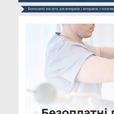
Безоплатні послуги для ветеранів і ветеранок з посил