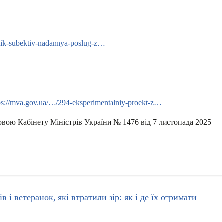
elik-subektiv-nadannya-poslug-z…
ps://mva.gov.ua/…/294-eksperimentalniy-proekt-z…
овою Кабінету Міністрів України № 1476 від 7 листопада 2025
 і ветеранок, які втратили зір: як і де їх отримати