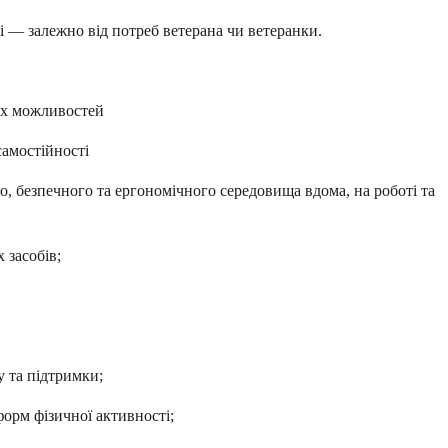
і — залежно від потреб ветерана чи ветеранки.
их можливостей
амостійності
, безпечного та ергономічного середовища вдома, на роботі та
 засобів;
у та підтримки;
орм фізичної активності;