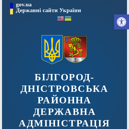
Перейти
gov.ua
до
Державні сайти України
Ві
вмісту
БІЛГОРОД-
ДНІСТРОВСЬКА
РАЙОННА
ДЕРЖАВНА
АДМІНІСТРАЦІЯ