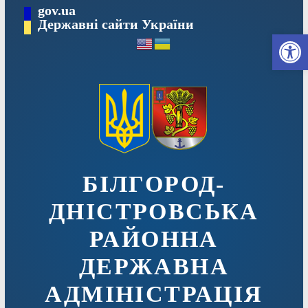
Перейти
gov.ua
до
Державні сайти України
Ві
вмісту
БІЛГОРОД-
ДНІСТРОВСЬКА
РАЙОННА
ДЕРЖАВНА
АДМІНІСТРАЦІЯ