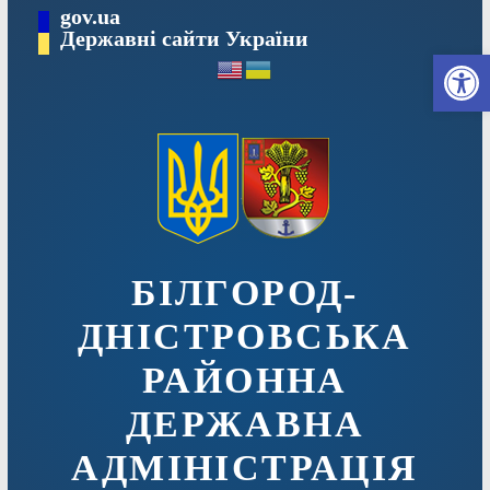
Перейти
gov.ua
до
Державні сайти України
Ві
вмісту
БІЛГОРОД-
ДНІСТРОВСЬКА
РАЙОННА
ДЕРЖАВНА
АДМІНІСТРАЦІЯ