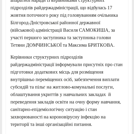
апаратної наради із керівниками структурних
підрозділів райдержадміністрації, що відбулась 17
жовтня поточного року під головуванням очільника
Білгород-Дністровської районної державної
(військової) адміністрації Василя САМОКИША, за
участі першого заступника та заступника голови
Тетяни ДОМЧИНСЬКОЇ та Максима БРИТКОВА.
Керівники структурних підрозділів
райдержадміністрації інформували присутніх про стан
підготовки додаткових місць для розміщення
внутрішньо переміщених осіб, забезпечення виплати
субсидій та пільг на житлово-комунальні послуги,
облаштування укриттів у навчальних закладах й
переведення закладів освіти на очну форму навчання,
санітарно-епідеміологічну ситуацію і стан
захворюваності на короновірусну інфекцію на
території та інші організаційні питання.