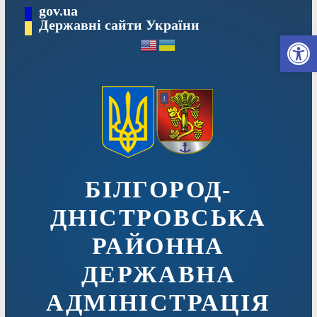
Перейти
gov.ua
до
Державні сайти України
Ві
вмісту
БІЛГОРОД-
ДНІСТРОВСЬКА
РАЙОННА
ДЕРЖАВНА
АДМІНІСТРАЦІЯ