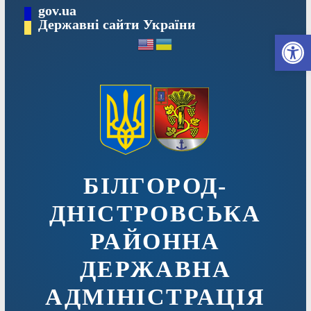
Перейти
gov.ua
до
Державні сайти України
Ві
вмісту
БІЛГОРОД-
ДНІСТРОВСЬКА
РАЙОННА
ДЕРЖАВНА
АДМІНІСТРАЦІЯ