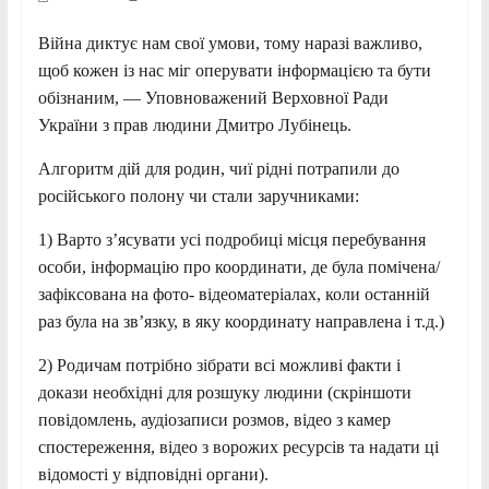
Війна диктує нам свої умови, тому наразі важливо,
щоб кожен із нас міг оперувати інформацією та бути
обізнаним, — Уповноважений Верховної Ради
України з прав людини Дмитро Лубінець.
Алгоритм дій для родин, чиї рідні потрапили до
російського полону чи стали заручниками:
1) Варто з’ясувати усі подробиці місця перебування
особи, інформацію про координати, де була помічена/
зафіксована на фото- відеоматеріалах, коли останній
раз була на зв’язку, в яку координату направлена і т.д.)
2) Родичам потрібно зібрати всі можливі факти і
докази необхідні для розшуку людини (скріншоти
повідомлень, аудіозаписи розмов, відео з камер
спостереження, відео з ворожих ресурсів та надати ці
відомості у відповідні органи).