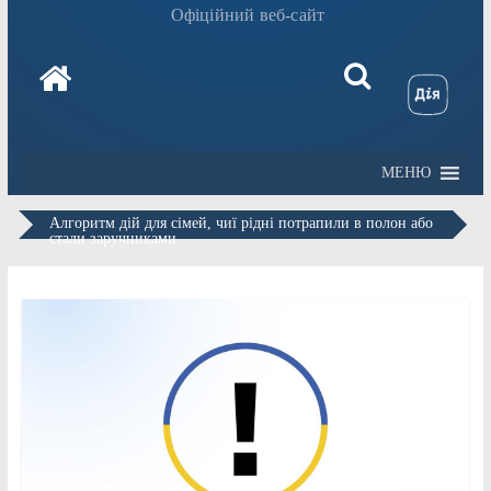
Офіційний веб-сайт
МЕНЮ
Алгоритм дій для сімей, чиї рідні потрапили в полон або
стали заручниками