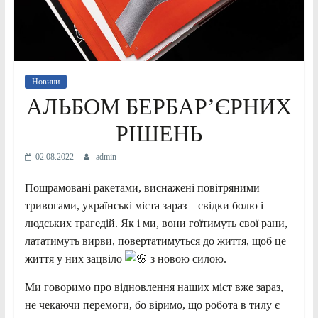
Новини
АЛЬБОМ БЕРБАР’ЄРНИХ
РІШЕНЬ
02.08.2022
admin
Пошрамовані ракетами, виснажені повітряними
тривогами, українські міста зараз – свідки болю і
людських трагедій. Як і ми, вони гоїтимуть свої рани,
лататимуть вирви, повертатимуться до життя, щоб це
життя у них зацвіло
з новою силою.
Ми говоримо про відновлення наших міст вже зараз,
не чекаючи перемоги, бо віримо, що робота в тилу є