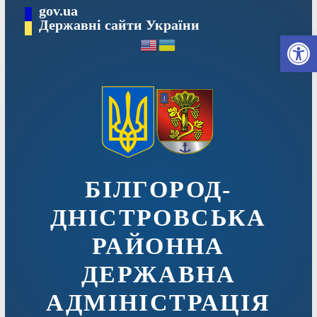
Перейти
gov.ua
до
Державні сайти України
Ві
вмісту
БІЛГОРОД-
ДНІСТРОВСЬКА
РАЙОННА
ДЕРЖАВНА
АДМІНІСТРАЦІЯ