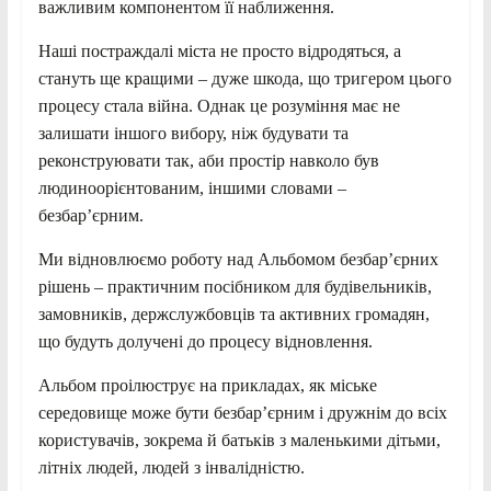
важливим компонентом її наближення.
Наші постраждалі міста не просто відродяться, а
стануть ще кращими – дуже шкода, що тригером цього
процесу стала війна. Однак це розуміння має не
залишати іншого вибору, ніж будувати та
реконструювати так, аби простір навколо був
людиноорієнтованим, іншими словами –
безбар’єрним.
Ми відновлюємо роботу над Альбомом безбар’єрних
рішень – практичним посібником для будівельників,
замовників, держслужбовців та активних громадян,
що будуть долучені до процесу відновлення.
Альбом проілюструє на прикладах, як міське
середовище може бути безбар’єрним і дружнім до всіх
користувачів, зокрема й батьків з маленькими дітьми,
літніх людей, людей з інвалідністю.