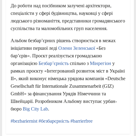
До роботи над посібником залучені архітектори,
спеціалісти у сфері будівництва, науковці у сфері
людського різноманіття, представники громадянського
суспільства та маломобільних груп населення.
Альбом безбар’єрних рішень створюється в межах
ініціативи першої леді
Олени Зеленської
«Без
бар’єрів». Проєкт реалізується громадською
організацією
Безбар’єрність
спільно з
Мінрегіон
у
рамках проєкту «Інтегрований розвиток міст в Україні
ІІ», який виконує німецька урядова компанія «Deutsche
Gesellschaft für Internationale Zusammenarbeit (GIZ)
GmbH» за фінансування Урядів Німеччини та
Швейцарії. Розробником Альбому виступає урбан-
бюро
Big City Lab
.
#bezbariernist
#безбарєрність
#barrierfree