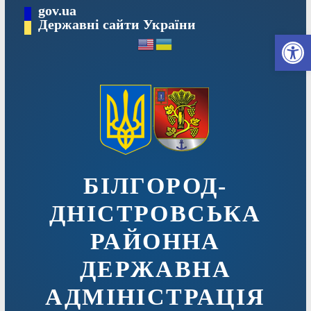
Перейти
gov.ua
до
Державні сайти України
Ві
вмісту
БІЛГОРОД-
ДНІСТРОВСЬКА
РАЙОННА
ДЕРЖАВНА
АДМІНІСТРАЦІЯ