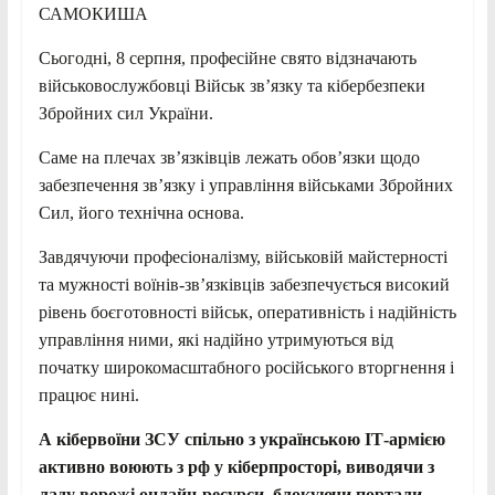
САМОКИША
Сьогодні, 8 серпня, професійне свято відзначають
військовослужбовці Військ зв’язку та кібербезпеки
Збройних сил України.
Саме на плечах зв’язківців лежать обов’язки щодо
забезпечення зв’язку і управління військами Збройних
Сил, його технічна основа.
Завдячуючи професіоналізму, військовій майстерності
та мужності воїнів-зв’язківців забезпечується високий
рівень боєготовності військ, оперативність і надійність
управління ними, які надійно утримуються від
початку широкомасштабного російського вторгнення і
працює нині.
А кібервоїни ЗСУ спільно з українською ІТ-армією
активно воюють з рф у кіберпросторі
,
виводя
чи
з
ладу ворожі онлайн-ресурси, блокую
чи
портали