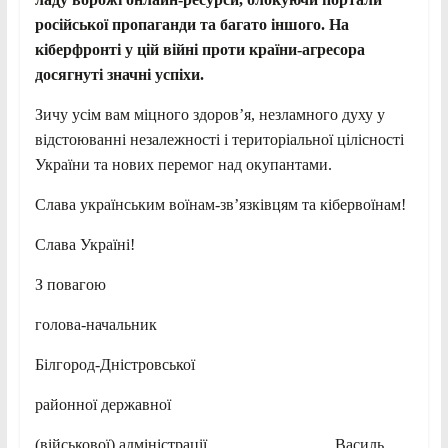
російської пропаганди та багато іншого. На
кіберфронті у цій війні проти країни-агресора
досягнуті значні успіхи.
Зичу усім вам міцного здоров’я, незламного духу у
відстоюванні незалежності і територіальної цілісності
України та нових перемог над окупантами.
Слава українським воїнам-зв’язківцям та кібервоїнам!
Слава Україні!
З повагою
голова-начальник
Білгород-Дністровської
районної державної
(військової) адміністрації Василь