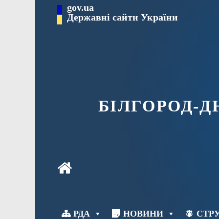
Перейти
gov.ua
до
Державні сайти України
вмісту
БІЛГОРОД-
РДА
НОВИНИ
СТРУ