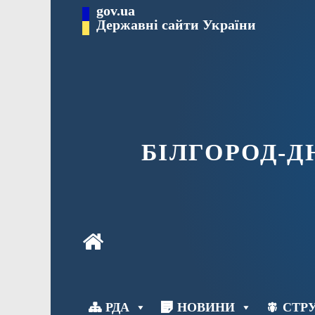
Перейти
gov.ua
до
Державні сайти України
вмісту
БІЛГОРОД-
РДА
НОВИНИ
СТРУ