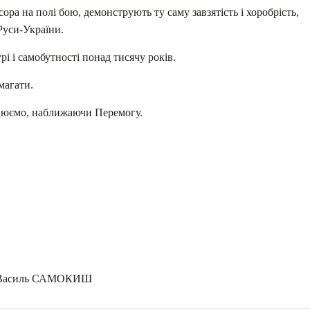
ра на полі бою, демонструють ту саму завзятість і хоробрість,
 Руси-України.
і і самобутності понад тисячу років.
магати.
ацюємо, наближаючи Перемогу.
ь САМОКИШ