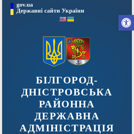
Перейти
gov.ua
до
Державні сайти України
Ві
вмісту
БІЛГОРОД-
ДНІСТРОВСЬКА
РАЙОННА
ДЕРЖАВНА
АДМІНІСТРАЦІЯ