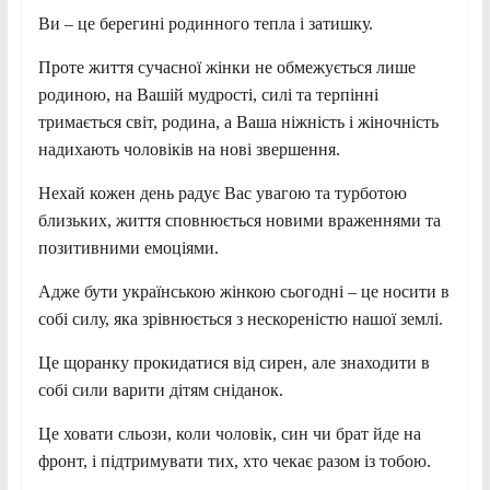
Ви – це берегині родинного тепла і затишку.
Проте життя сучасної жінки не обмежується лише
родиною, на Вашій мудрості, силі та терпінні
тримається світ, родина, а Ваша ніжність і жіночність
надихають чоловіків на нові звершення.
Нехай кожен день радує Вас увагою та турботою
близьких, життя сповнюється новими враженнями та
позитивними емоціями.
Адже бути українською жінкою сьогодні – це носити в
собі силу, яка зрівнюється з нескореністю нашої землі.
Це щоранку прокидатися від сирен, але знаходити в
собі сили варити дітям сніданок.
Це ховати сльози, коли чоловік, син чи брат йде на
фронт, і підтримувати тих, хто чекає разом із тобою.