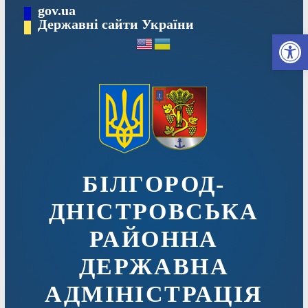
Перейти
gov.ua
до
Державні сайти України
Ві
вмісту
БІЛГОРОД-
ДНІСТРОВСЬКА
РАЙОННА
ДЕРЖАВНА
АДМІНІСТРАЦІЯ