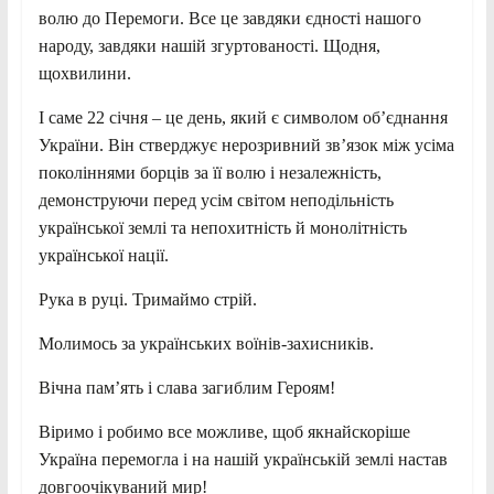
волю до Перемоги. Все це завдяки єдності нашого
народу, завдяки нашій згуртованості. Щодня,
щохвилини.
І саме 22 січня – це день, який є символом об’єднання
України. Він стверджує нерозривний зв’язок між усіма
поколіннями борців за її волю і незалежність,
демонструючи перед усім світом неподільність
української землі та непохитність й монолітність
української нації.
Рука в руці. Тримаймо стрій.
Молимось за українських воїнів-захисників.
Вічна пам’ять і слава загиблим Героям!
Віримо і робимо все можливе, щоб якнайскоріше
Україна перемогла і на нашій українській землі настав
довгоочікуваний мир!