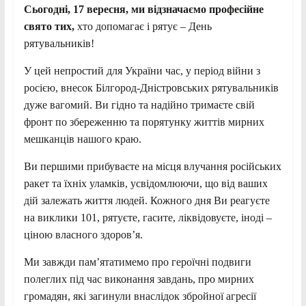
Сьогодні, 17 вересня, ми відзначаємо професійне
свято тих,
хто допомагає і рятує – День
рятувальників!
У цей непростий для України час, у період війни з
росією, внесок Білгород-Дністровських рятувальників
дуже вагомий. Ви гідно та надійно тримаєте свій
фронт по збереженню та порятунку життів мирних
мешканців нашого краю.
Ви першими прибуваєте на місця влучання російських
ракет та їхніх уламків, усвідомлюючи, що від ваших
дій залежать життя людей. Кожного дня Ви реагуєте
на виклики 101, рятуєте, гасите, ліквідовуєте, іноді –
ціною власного здоров’я.
Ми завжди пам’ятатимемо про героїчні подвиги
полеглих під час виконання завдань, про мирних
громадян, які загинули внаслідок збройної агресії