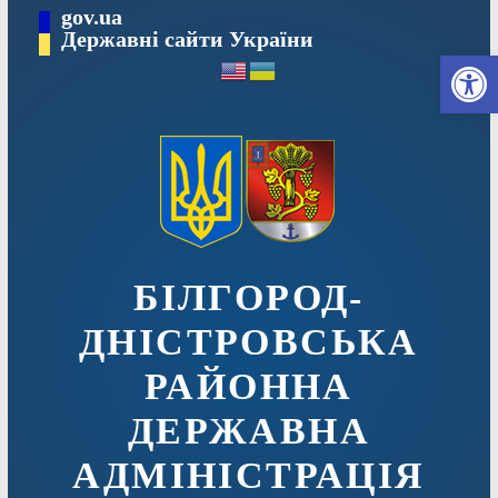
Перейти
gov.ua
до
Державні сайти України
Ві
вмісту
БІЛГОРОД-
ДНІСТРОВСЬКА
РАЙОННА
ДЕРЖАВНА
АДМІНІСТРАЦІЯ