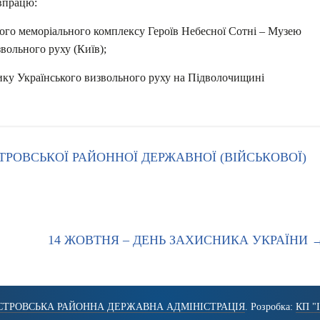
івпрацю:
ого меморіального комплексу Героїв Небесної Сотні – Музею
звольного руху (Київ);
ику Українського визвольного руху на Підволочищині
ТРОВСЬКОЇ РАЙОННОЇ ДЕРЖАВНОЇ (ВІЙСЬКОВОЇ)
14 ЖОВТНЯ – ДЕНЬ ЗАХИСНИКА УКРАЇНИ
СТРОВСЬКА РАЙОННА ДЕРЖАВНА АДМІНІСТРАЦІЯ
. Розробка:
КП "