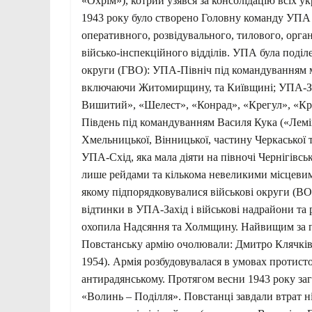
«Охрім»), котрий узявся за консолідацію всіх 
1943 року було створено Головну команду УПА 
оперативного, розвідувального, тилового, орга
військо-інспекційного відділів. УПА була поділ
округи (ГВО): УПА-Північ під командуванням м
включаючи Житомирщину, та Київщині; УПА-За
Вишитий», «Шелест», «Конрад», «Крегул», «Кр
Південь під командуванням Василя Кука («Лемі
Хмельницької, Вінницької, частину Черкаської 
УПА-Схід, яка мала діяти на півночі Чернігівсь
лише рейдами та кількома невеликими місцеви
якому підпорядковувалися військові округи (ВО)
відтинки в УПА-Захід і військові надрайони т
охопила Надсяння та Холмщину. Найвищим за п
Повстанську армію очолювали: Дмитро Клячківс
1954). Армія розбудовувалася в умовах протист
антирадянському. Протягом весни 1943 року з
«Волинь – Поділля». Повстанці завдали втрат ні