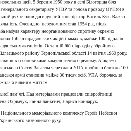
звольних ідей. 5 березня 1950 року в селі Білогорща біля
генерального секретаріату УГВР та голова проводу ОУН(б) в
льний рух очолив досвідчений конспіратор Василь Кук. Важко
яльність. Очевидно, переломним став 1954 рік, після
ьба набула характеру неорганізованого спротиву окремих
онад 150 антирадянських акцій і замахів, майже 100 підпалів
адянських активістів. Останній бій підрозділу збройного
ідгаєцького району Тернопільської області 14 квітня 1960 року.
ільників із силовиками комуністичного режиму. А окремі
адянського Союзу. Загалом через лави УПА пройшло близько 100
анської армії становив майже 30 тисяч осіб. УПА боролась за
я жила б вільним життям.
льної пам’яті. Над матеріалами працювали співробітниці
лена Охрімчук, Ганна Байкєніч, Лариса Бондарук.
 Національного меморіального комплексу Героїв Небесної
Українського визвольного руху.