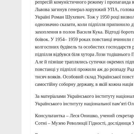
репресій комуністичного режиму і пропаганда ви
Львова загинув генерал-хорунжий УПА, голова 
Україні Роман Шухевич. Тож у 1950 році визво
однозначно сказати, коли підпілля припинило ді
захоплення в полон Василя Кука. Відтоді борот
боївок. У 1954– 1959 роках повстанці вчинили п
колгоспних будівель та особистих господарств р
підпілля відбувся біля хутора Лози тодішнього П
Але й пізніше траплялись сутички окремих підп
повстанці у підпіллі прожили аж до розпаду Р
тисяч вояків. Особовий склад Української повст
самостійну соборну державу, в якій кожна наці
За матеріалами Українського інституту націона
Українського інституту національної пам’яті О
Консультантка – Леся Онишко, учений секретар
Сотні – Музею Революції Гідності, дослідниця 