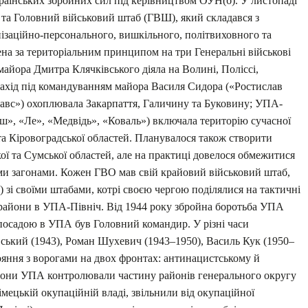
українських збройних сил під керівництвом ОУН(б). У листопаді
та Головний військовий штаб (ГВШ), який складався з
нізаційно-персонального, вишкільного, політвиховного та
ена за територіальним принципом на три Генеральні військові
айора Дмитра Клячківського діяла на Волині, Поліссі,
хід під командуванням майора Василя Сидора («Ростислав
авс») охоплювала Закарпаття, Галичину та Буковину; УПА-
ш», «Ле», «Медвідь», «Коваль») включала територію сучасної
та Кіровоградської областей. Планувалося також створити
кої та Сумської областей, але на практиці довелося обмежитися
ми загонами. Кожен ГВО мав свій крайовий військовий штаб,
 зі своїми штабами, котрі своєю чергою поділялися на тактичні
а райони в УПА-Північ. Від 1944 року збройна боротьба УПА
осадою в УПА був Головний командир. У різні часи
ький (1943), Роман Шухевич (1943–1950), Василь Кук (1950–
ояння з ворогами на двох фронтах: антинацистському й
агони УПА контролювали частину районів генерального округу
мецькій окупаційній владі, звільнили від окупаційної