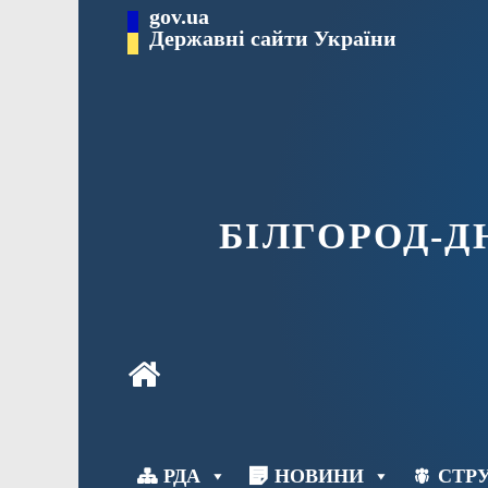
Перейти
gov.ua
до
Державні сайти України
вмісту
БІЛГОРОД-
РДА
НОВИНИ
СТРУ