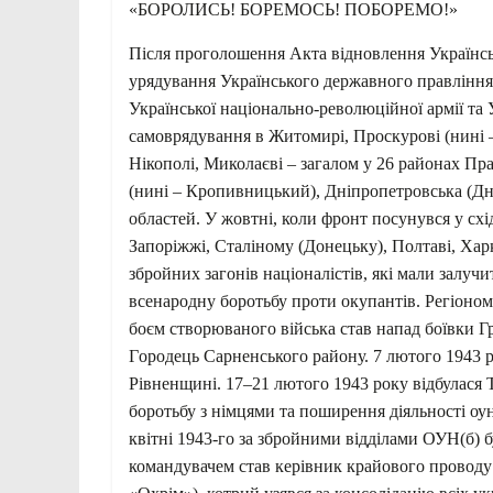
«БОРОЛИСЬ! БОРЕМОСЬ! ПОБОРЕМО!»
Після проголошення Акта відновлення Українсь
урядування Українського державного правління у
Української національно-революційної армії та У
самоврядування в Житомирі, Проскурові (нині 
Нікополі, Миколаєві – загалом у 26 районах Пр
(нині – Кропивницький), Дніпропетровська (Дні
областей. У жовтні, коли фронт посунувся у схі
Запоріжжі, Сталіному (Донецьку), Полтаві, Ха
збройних загонів націоналістів, які мали залучит
всенародну боротьбу проти окупантів. Регіоно
боєм створюваного війська став напад боївки Гр
Гopoдець Сарненського району. 7 лютого 1943 
Рівненщині. 17–21 лютого 1943 року відбулася 
боротьбу з німцями та поширення діяльності оу
квітні 1943-го за збройними відділами ОУН(б) б
командувачем став керівник крайового провод