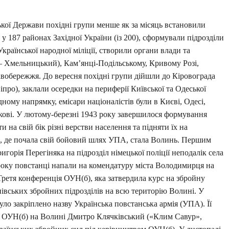
кої Держави похідні групи менше як за місяць встановили
 187 районах Західної України (із 200), сформували підрозділи
країнської народної міліції, створили органи влади та
– Хмельницький), Кам’янці-Подільському, Кривому Розі,
авобережжя. До вересня похідні групи дійшли до Кіровограда
про), заклали осередки на периферії Київської та Одеської
дному напрямку, емісари націоналістів були в Києві, Одесі,
ркові. У лютому-березні 1943 року завершилося формування
и на свій бік різні верстви населення та підняти їх на
м, де почала свій бойовий шлях УПА, cтала Волинь. Першим
игорія Перегіняка на підрозділ німецької поліції неподалік села
року повстанці напали на комендатуру міста Володимирця на
Третя конференція ОУН(б), яка затвердила курс на збройну
нівських збройних підрозділів на всю територію Волині. У
уло закріплено назву Українська повстанська армія (УПА). Її
у ОУН(б) на Волині Дмитро Клячківський («Клим Савур»,