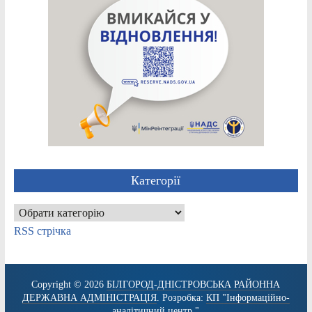
Категорії
Категорії
RSS стрічка
Copyright © 2026
БІЛГОРОД-ДНІСТРОВСЬКА РАЙОННА
ДЕРЖАВНА АДМІНІСТРАЦІЯ
. Розробка:
КП "Інформаційно-
аналітичний центр."