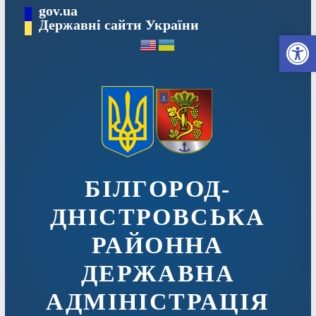
Перейти
gov.ua
до
Державні сайти України
Ві
вмісту
БІЛГОРОД-
ДНІСТРОВСЬКА
РАЙОННА
ДЕРЖАВНА
АДМІНІСТРАЦІЯ