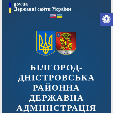
Перейти
gov.ua
до
Державні сайти України
Ві
вмісту
БІЛГОРОД-
ДНІСТРОВСЬКА
РАЙОННА
ДЕРЖАВНА
АДМІНІСТРАЦІЯ