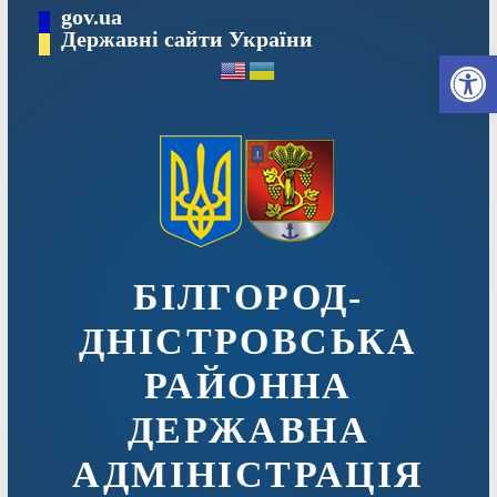
Перейти
gov.ua
до
Державні сайти України
Ві
вмісту
БІЛГОРОД-
ДНІСТРОВСЬКА
РАЙОННА
ДЕРЖАВНА
АДМІНІСТРАЦІЯ