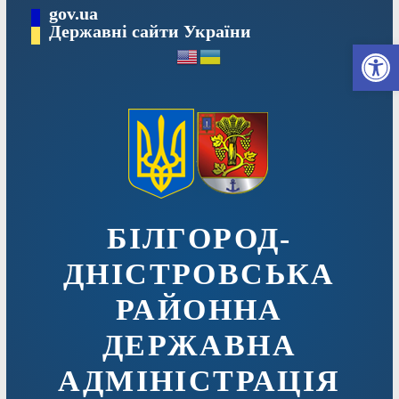
Перейти
gov.ua
до
Державні сайти України
Ві
вмісту
БІЛГОРОД-
ДНІСТРОВСЬКА
РАЙОННА
ДЕРЖАВНА
АДМІНІСТРАЦІЯ