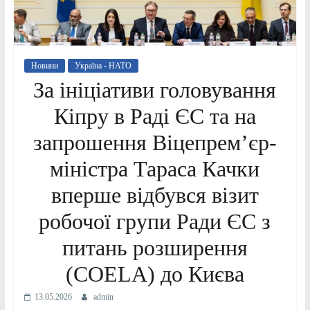
Новини
Україна - НАТО
За ініціативи головування
Кіпру в Раді ЄС та на
запрошення Віцепремʼєр-
міністра Тараса Качки
вперше відбувся візит
робочої групи Ради ЄС з
питань розширення
(COELA) до Києва
13.05.2026
admin