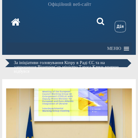
Офіційний веб-сайт
МЕНЮ
За ініціативи головування Кіпру в Раді ЄС та на
запрошення Віцепремʼєр-міністра Тараса Качки вперше
відбувся