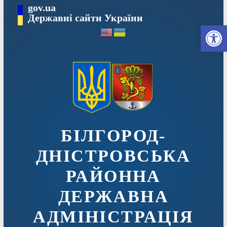
Перейти
gov.ua
до
Державні сайти України
Ві
вмісту
БІЛГОРОД-
ДНІСТРОВСЬКА
РАЙОННА
ДЕРЖАВНА
АДМІНІСТРАЦІЯ