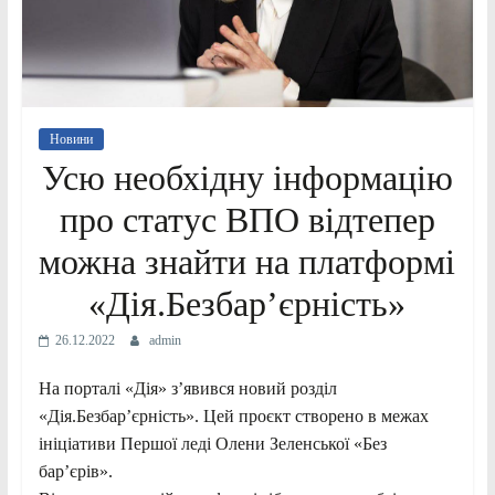
Новини
Усю необхідну інформацію
про статус ВПО відтепер
можна знайти на платформі
«Дія.Безбарʼєрність»
26.12.2022
admin
На порталі «Дія» зʼявився новий розділ
«Дія.Безбарʼєрність». Цей проєкт створено в межах
ініціативи Першої леді Олени Зеленської «Без
бар’єрів».