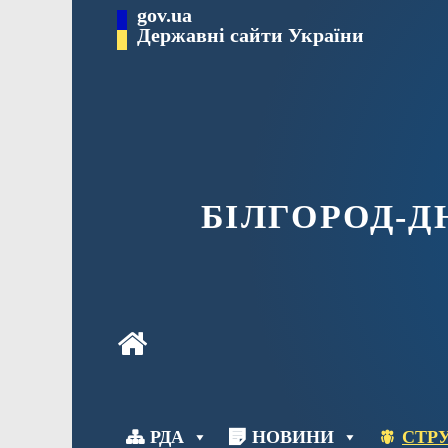
Перейти
gov.ua
до
Державні сайти України
вмісту
БІЛГОРОД-
РДА
НОВИНИ
СТРУ