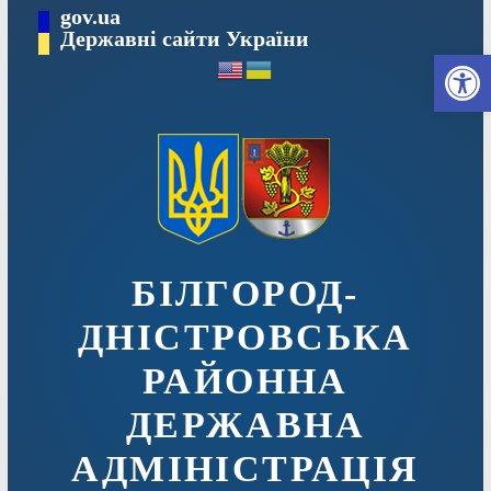
Перейти
gov.ua
до
Державні сайти України
Ві
вмісту
БІЛГОРОД-
ДНІСТРОВСЬКА
РАЙОННА
ДЕРЖАВНА
АДМІНІСТРАЦІЯ