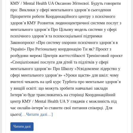
КМУ / Mental Health UA Оксаною Збітнєвої. Будуть говорити
про: Виклики у сфері ментального здоровʼя сьогодення
Пріоритети роботи Координаційного центру з психічного
здоровʼя КМУ Розвиток людиноцентричної системи послуг з
ментального здоров’я Про Цільову модель системи у сфері
психічного здоров’я та психосоціальної підтримки
Законопроєкт «Про систему охорони психічного здоров’я в
Україні» Про Регіональну координацію Ти як? Проєкт з
розбудови мережі Центрів життєстійкості Тренінговий проєкт
«Спеціалізовані послуги для дітей та підлітків у сфері
ментального здоровʼя» Про Школу «Усвідомлене лідерство у
сфері ментального здоровʼя» «Уроки щастя» для шкіл: чому
вчителі чекають на цей курс Турбота про ментальне здоров’я
у вищій освіті: що можуть зробити навчальні заклади
Інтерв’ю буде транслюватись на сторінці Координаційний
центр КМУ / Mental Health UA У глядачів є можливість під
час онлайн-інтерв’ю ставити свої питання спікерці. Для
цього
[…Читати далі…]
Читати далі