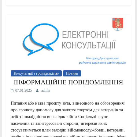
Консультації з громадськістю
Новини
ІНФОРМАЦІЙНЕ ПОВІДОМЛЕННЯ
07.01.2025
admin
Питання або назва проєкту акта, винесеного на обговорення:
про грошову допомогу для заняття спортом для ветеранів та
осіб з інвалідністю внаслідок війни Соціальні групи
населення та заінтересовані сторони, інтересів яких
стосуватиметься план заходів: військовослужбовці, ветерани,
особи з інвалідністю внаслідок війни та члени їх родин. Мета