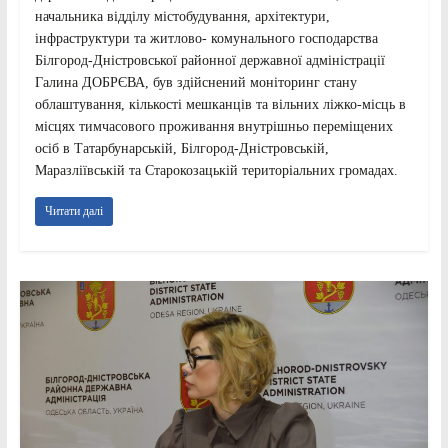
начальника відділу містобудування, архітектури,
інфраструктури та житлово- комунального господарства
Білгород-Дністровської районної державної адміністрації
Галина ДОБРЄВА, був здійснений моніторинг стану
облаштування, кількості мешканців та вільних ліжко-місць в
місцях тимчасового проживання внутрішньо переміщених
осіб в Татарбунарській, Білгород-Дністровській,
Маразліївській та Старокозацькій територіальних громадах.
Читати далі