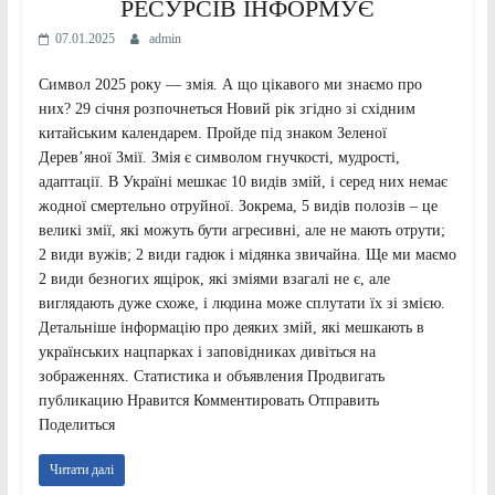
РЕСУРСІВ ІНФОРМУЄ
07.01.2025
admin
Символ 2025 року — змія. А що цікавого ми знаємо про
них? 29 січня розпочнеться Новий рік згідно зі східним
китайським календарем. Пройде під знаком Зеленої
Дерев’яної Змії. Змія є символом гнучкості, мудрості,
адаптації. В Україні мешкає 10 видів змій, і серед них немає
жодної смертельно отруйної. Зокрема, 5 видів полозів – це
великі змії, які можуть бути агресивні, але не мають отрути;
2 види вужів; 2 види гадюк і мідянка звичайна. Ще ми маємо
2 види безногих ящірок, які зміями взагалі не є, але
виглядають дуже схоже, і людина може сплутати їх зі змією.
Детальніше інформацію про деяких змій, які мешкають в
українських нацпарках і заповідниках дивіться на
зображеннях. Статистика и объявления Продвигать
публикацию Нравится Комментировать Отправить
Поделиться
Читати далі