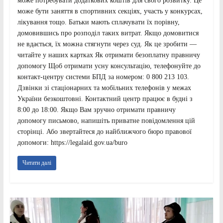
може потребувати додаткових коштів для свого розвитку. Це
може бути заняття в спортивних секціях, участь у конкурсах,
лікування тощо. Батьки мають сплачувати їх порівну,
домовившись про розподіл таких витрат. Якщо домовитися
не вдається, їх можна стягнути через суд. Як це зробити —
читайте у наших картках Як отримати безоплатну правничу
допомогу Щоб отримати усну консультацію, телефонуйте до
контакт-центру системи БПД за номером: 0 800 213 103.
Дзвінки зі стаціонарних та мобільних телефонів у межах
України безкоштовні. Контактний центр працює в будні з
8:00 до 18:00. Якщо Вам зручно отримати правничу
допомогу письмово, напишіть приватне повідомлення цій
сторінці. Або звертайтеся до найближчого бюро правової
допомоги: https://legalaid.gov.ua/buro
Читати далі