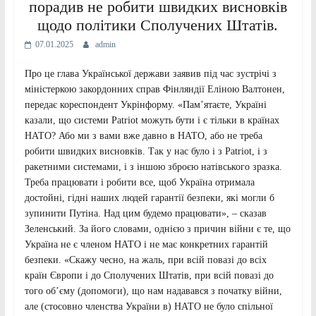
порадив не робити швидких висновків
щодо політики Сполучених Штатів.
07.01.2025
admin
Про це глава Української держави заявив під час зустрічі з
міністеркою закордонних справ Фінляндії Еліною Валтонен,
передає кореспондент Укрінформу. «Пам’ятаєте, Україні
казали, що системи Patriot можуть бути і є тільки в країнах
НАТО? Або ми з вами вже давно в НАТО, або не треба
робити швидких висновків. Так у нас було і з Patriot, і з
ракетними системами, і з іншою зброєю натівського зразка.
Треба працювати і робити все, щоб Україна отримала
достойні, гідні наших людей гарантії безпеки, які могли б
зупинити Путіна. Над цим будемо працювати», – сказав
Зеленський. За його словами, однією з причин війни є те, що
Україна не є членом НАТО і не має конкретних гарантій
безпеки. «Скажу чесно, на жаль, при всій повазі до всіх
країн Європи і до Сполучених Штатів, при всій повазі до
того об’єму (допомоги), що нам надавався з початку війни,
але (стосовно членства України в) НАТО не було спільної