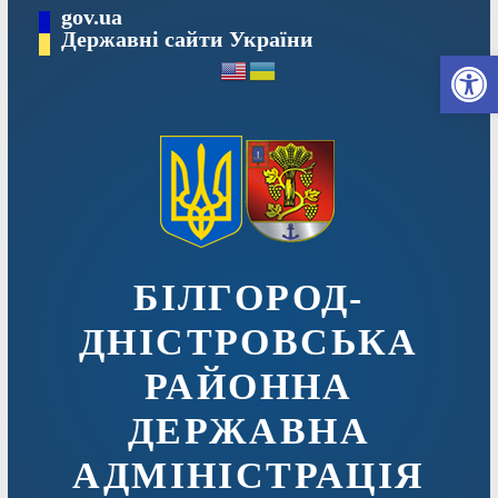
Перейти
gov.ua
до
Державні сайти України
Ві
вмісту
БІЛГОРОД-
ДНІСТРОВСЬКА
РАЙОННА
ДЕРЖАВНА
АДМІНІСТРАЦІЯ